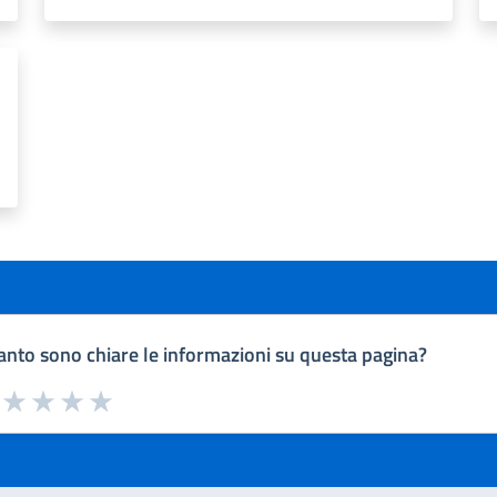
nto sono chiare le informazioni su questa pagina?
a da 1 a 5 stelle la pagina
uta 1 stelle su 5
Valuta 2 stelle su 5
Valuta 3 stelle su 5
Valuta 4 stelle su 5
Valuta 5 stelle su 5