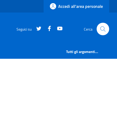
Accedi all'area personale
https://twitter.com/comunementana
https://www.facebook.com/Co
http://www.youtube.com/
Seguici su
Cerca
Tutti gli argomenti...