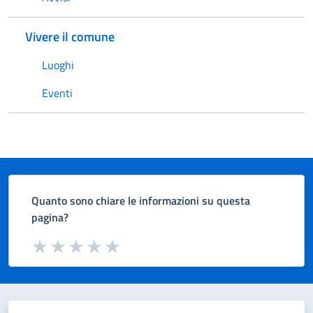
Vivere il comune
Luoghi
Eventi
Quanto sono chiare le informazioni su questa
pagina?
Valuta da 1 a 5 stelle la pagina
Valuta 1 stelle su 5
Valuta 2 stelle su 5
Valuta 3 stelle su 5
Valuta 4 stelle su 5
Valuta 5 stelle su 5