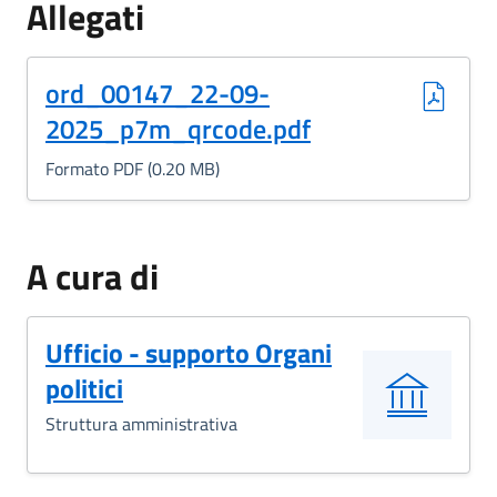
Allegati
(Formato PDF, 0.20 MB)
ord_00147_22-09-
2025_p7m_qrcode.pdf
Formato PDF (0.20 MB)
A cura di
Ufficio - supporto Organi
politici
Struttura amministrativa