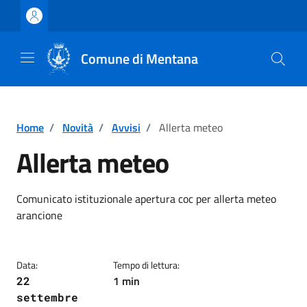
Vai ai contenuti
Vai al footer
Comune di Mentana
Home
/
Novità
/
Avvisi
/
Allerta meteo
Allerta meteo
Dettagli della notizia
Comunicato istituzionale apertura coc per allerta meteo
arancione
Data:
Tempo di lettura:
1 min
22
settembre