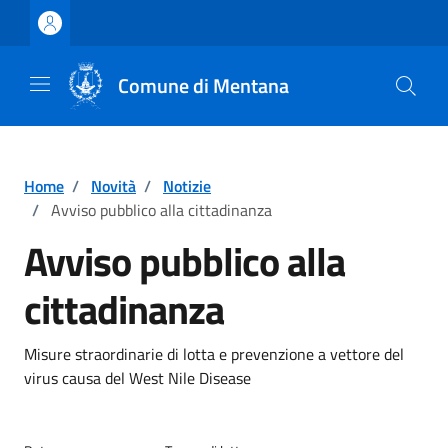
Vai ai contenuti
Vai al footer
Comune di Mentana
Home
/
Novità
/
Notizie
/
Avviso pubblico alla cittadinanza
Avviso pubblico alla
cittadinanza
Dettagli della notizia
Misure straordinarie di lotta e prevenzione a vettore del
virus causa del West Nile Disease