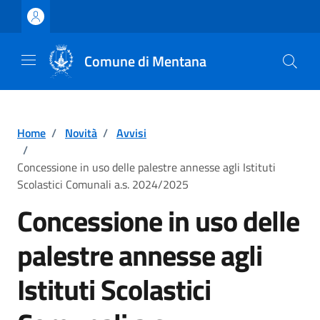
Vai ai contenuti
Vai al footer
Comune di Mentana
Home
/
Novità
/
Avvisi
/
Concessione in uso delle palestre annesse agli Istituti
Scolastici Comunali a.s. 2024/2025
Concessione in uso delle
palestre annesse agli
Istituti Scolastici