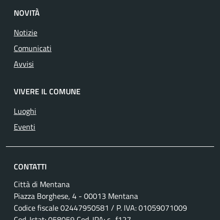
NOVITÀ
Notizie
Comunicati
Avvisi
VIVERE IL COMUNE
Luoghi
Eventi
CONTATTI
Città di Mentana
Piazza Borghese, 4 - 00013 Mentana
Codice fiscale
02447950581
/ P. IVA:
01059071009
Cod. Istat: 058059 Cod. IPA: c_f127