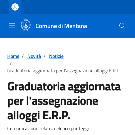
Vai ai contenuti
Vai al footer
Comune di Mentana
Home
/
Novità
/
Notizie
/
Graduatoria aggiornata per l'assegnazione alloggi E.R.P.
Graduatoria aggiornata
per l'assegnazione
alloggi E.R.P.
Dettagli della notizia
Comunicazione relativa elenco punteggi