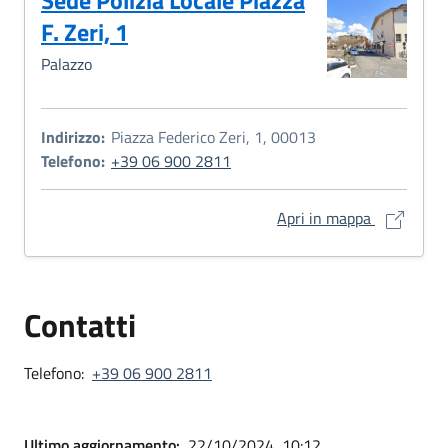
Sede Polizia Locale Piazza
F. Zeri, 1
Palazzo
Indirizzo:
Piazza Federico Zeri, 1, 00013
Telefono:
+39 06 900 2811
Sede Polizi
Apri in mappa
Contatti
Telefono:
+39 06 900 2811
Ultimo aggiornamento:
22/10/2024, 10:12