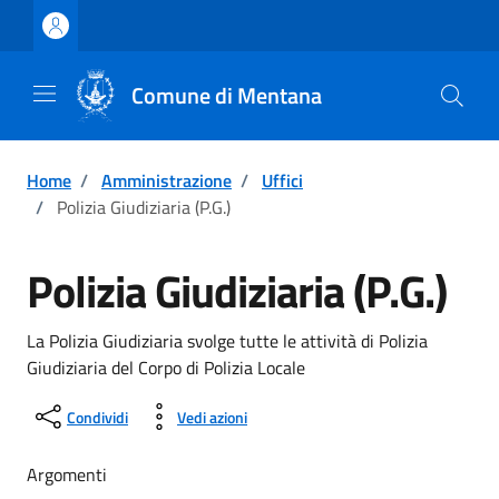
Vai ai contenuti
Vai al footer
Comune di Mentana
Home
/
Amministrazione
/
Uffici
/
Polizia Giudiziaria (P.G.)
Polizia Giudiziaria (P.G.)
La Polizia Giudiziaria svolge tutte le attività di Polizia
Giudiziaria del Corpo di Polizia Locale
Condividi
Vedi azioni
Argomenti