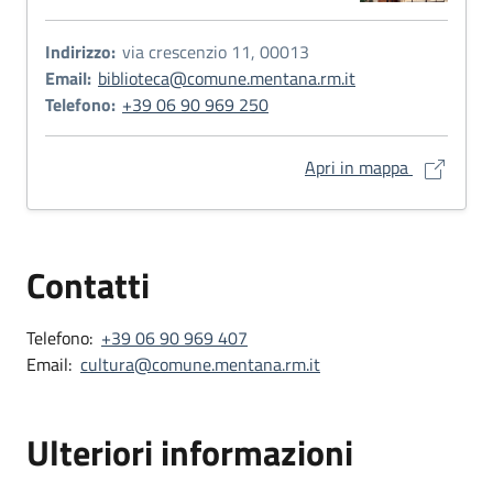
Indirizzo:
via crescenzio 11, 00013
Email:
biblioteca@comune.mentana.rm.it
Telefono:
+39 06 90 969 250
Via Cresce
Apri in mappa
Contatti
Telefono:
+39 06 90 969 407
Email:
cultura@comune.mentana.rm.it
Ulteriori informazioni