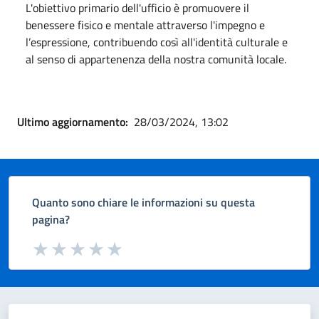
L'obiettivo primario dell'ufficio è promuovere il
benessere fisico e mentale attraverso l'impegno e
l’espressione, contribuendo così all'identità culturale e
al senso di appartenenza della nostra comunità locale.
Ultimo aggiornamento:
28/03/2024, 13:02
Quanto sono chiare le informazioni su questa
pagina?
Valuta da 1 a 5 stelle la pagina
Valuta 1 stelle su 5
Valuta 2 stelle su 5
Valuta 3 stelle su 5
Valuta 4 stelle su 5
Valuta 5 stelle su 5