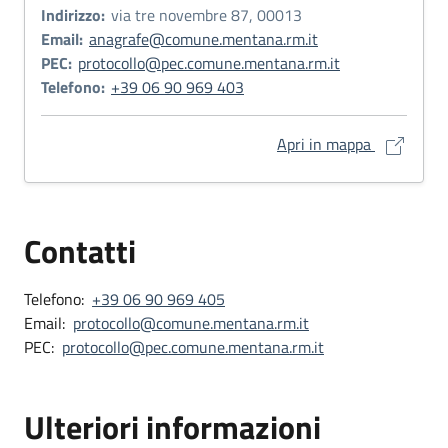
Indirizzo:
via tre novembre 87, 00013
Email:
anagrafe@comune.mentana.rm.it
PEC:
protocollo@pec.comune.mentana.rm.it
Telefono:
+39 06 90 969 403
Via Tre No
Apri in mappa
Contatti
Telefono:
+39 06 90 969 405
Email:
protocollo@comune.mentana.rm.it
PEC:
protocollo@pec.comune.mentana.rm.it
Ulteriori informazioni