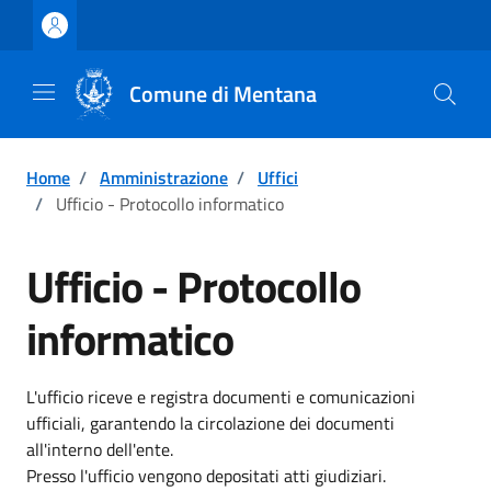
Vai ai contenuti
Vai al footer
Comune di Mentana
Home
/
Amministrazione
/
Uffici
/
Ufficio - Protocollo informatico
Ufficio - Protocollo
informatico
L'ufficio riceve e registra documenti e comunicazioni
ufficiali, garantendo la circolazione dei documenti
all'interno dell'ente.
Presso l'ufficio vengono depositati atti giudiziari.