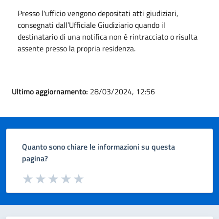
Presso l'ufficio vengono depositati atti giudiziari,
consegnati dall’Ufficiale Giudiziario quando il
destinatario di una notifica non è rintracciato o risulta
assente presso la propria residenza.
Ultimo aggiornamento:
28/03/2024, 12:56
Quanto sono chiare le informazioni su questa
pagina?
Valuta da 1 a 5 stelle la pagina
Valuta 1 stelle su 5
Valuta 2 stelle su 5
Valuta 3 stelle su 5
Valuta 4 stelle su 5
Valuta 5 stelle su 5