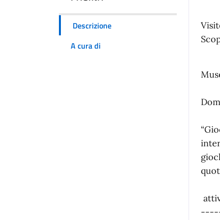
Descrizione
Visi
Scop
A cura di
Muse
Dome
“Gio
inte
gioc
quot
atti
----