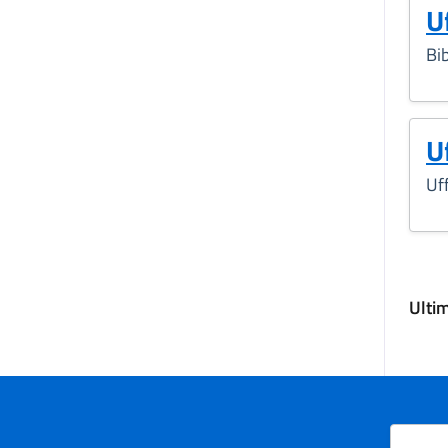
U
Bi
U
Uff
Ulti