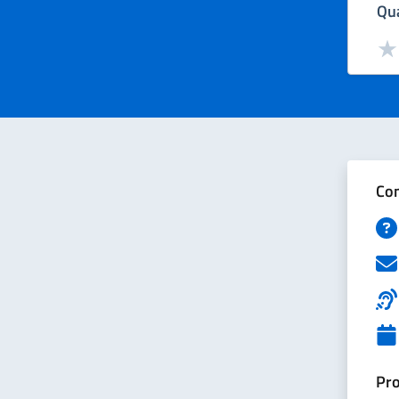
Qua
Valut
Val
Con
Pro