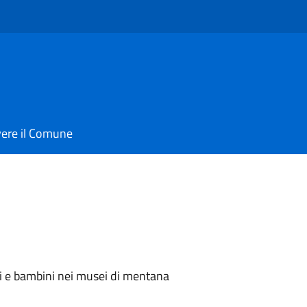
vere il Comune
ia
lti e bambini nei musei di mentana