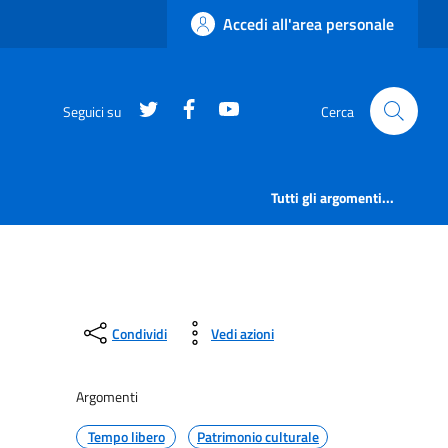
Accedi all'area personale
https://twitter.com/comunementana
https://www.facebook.com/Co
http://www.youtube.com/
Seguici su
Cerca
Tutti gli argomenti...
Condividi
Vedi azioni
Argomenti
Tempo libero
Patrimonio culturale