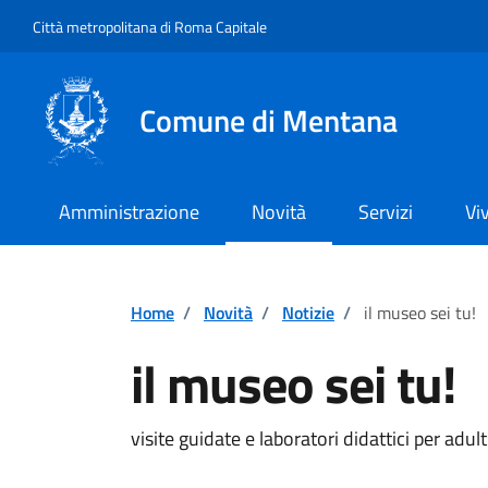
Vai ai contenuti
Vai al footer
Città metropolitana di Roma Capitale
Comune di Mentana
Amministrazione
Novità
Servizi
Vi
Home
/
Novità
/
Notizie
/
il museo sei tu!
il museo sei tu!
Dettagli della notiz
visite guidate e laboratori didattici per adu