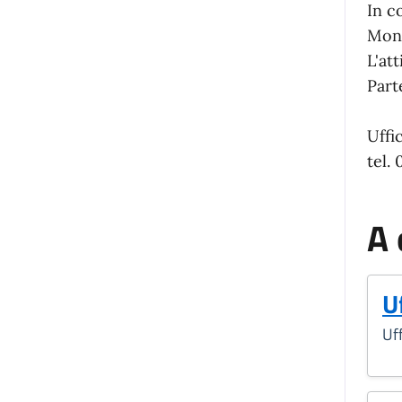
In c
Mon
L'att
Part
Uffi
tel.
A 
U
Uff