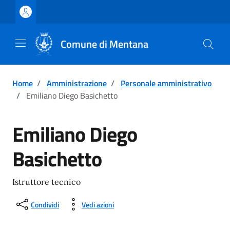
Vai ai contenuti
Vai al footer
Comune di Mentana
Home
/
Amministrazione
/
Personale amministrativo
/
Emiliano Diego Basichetto
Emiliano Diego
Basichetto
Istruttore tecnico
Condividi
Vedi azioni