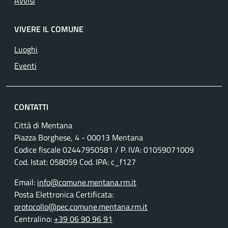
Avvisi
VIVERE IL COMUNE
Luoghi
Eventi
CONTATTI
Città di Mentana
Piazza Borghese, 4 - 00013 Mentana
Codice fiscale
02447950581
/ P. IVA:
01059071009
Cod. Istat: 058059 Cod. IPA: c_f127
Email:
info@comune.mentana.rm.it
Posta Elettronica Certificata:
protocollo@pec.comune.mentana.rm.it
Centralino:
+39 06 90 96 91