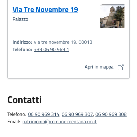
Via Tre Novembre 19
Palazzo
Indirizzo:
via tre novembre 19, 00013
Telefono:
+39 06 90 969 1
Via Tre No
Apri in mappa
Contatti
Telefono:
06 90 969 314
,
06 90 969 307
,
06 90 969 308
Email:
patrimonio@comune.mentana.rm.it