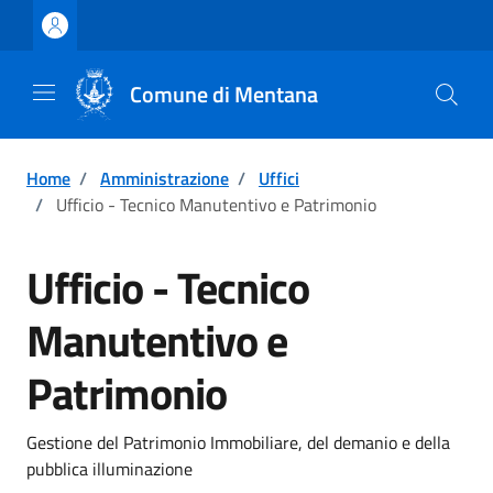
Vai ai contenuti
Vai al footer
Comune di Mentana
Home
/
Amministrazione
/
Uffici
/
Ufficio - Tecnico Manutentivo e Patrimonio
Ufficio - Tecnico
Manutentivo e
Patrimonio
Gestione del Patrimonio Immobiliare, del demanio e della
pubblica illuminazione