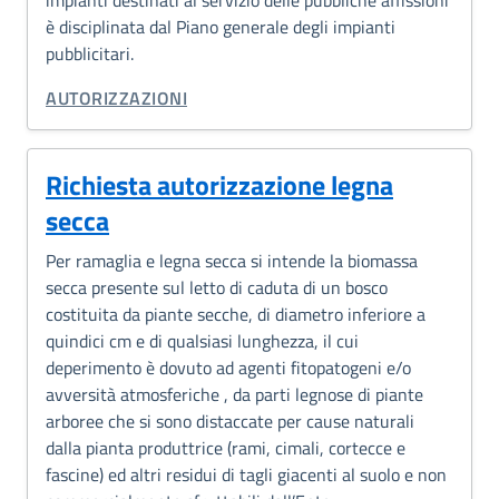
impianti destinati al servizio delle pubbliche affissioni
è disciplinata dal Piano generale degli impianti
pubblicitari.
CATEGORIA CORRELATA:
AUTORIZZAZIONI
Richiesta autorizzazione legna
secca
Per ramaglia e legna secca si intende la biomassa
secca presente sul letto di caduta di un bosco
costituita da piante secche, di diametro inferiore a
quindici cm e di qualsiasi lunghezza, il cui
deperimento è dovuto ad agenti fitopatogeni e/o
avversità atmosferiche , da parti legnose di piante
arboree che si sono distaccate per cause naturali
dalla pianta produttrice (rami, cimali, cortecce e
fascine) ed altri residui di tagli giacenti al suolo e non