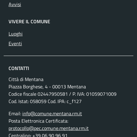
Avvisi
VIVERE IL COMUNE
Luoghi
Eventi
CONTATTI
Città di Mentana
Piazza Borghese, 4 - 00013 Mentana
Codice fiscale
02447950581
/ P. IVA:
01059071009
Cod. Istat: 058059 Cod. IPA: c_f127
Email:
info@comune.mentana.rm.it
Posta Elettronica Certificata:
protocollo@pec.comune.mentana.rm.it
Centralino:
+39 06 90 96 91