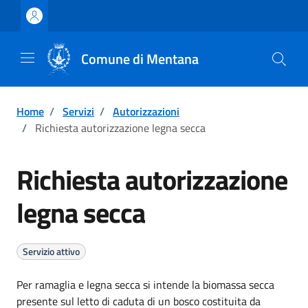
Vai ai contenuti
Vai al footer
Comune di Mentana
Home
/
Servizi
/
Autorizzazioni
/
Richiesta autorizzazione legna secca
Richiesta autorizzazione
legna secca
Servizio attivo
Per ramaglia e legna secca si intende la biomassa secca
presente sul letto di caduta di un bosco costituita da