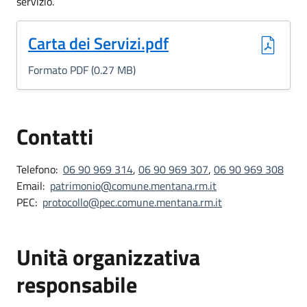
servizio.
(Formato PDF, 0.27 MB)
Carta dei Servizi.pdf
Formato PDF (0.27 MB)
Contatti
Telefono:
06 90 969 314
,
06 90 969 307
,
06 90 969 308
Email:
patrimonio@comune.mentana.rm.it
PEC:
protocollo@pec.comune.mentana.rm.it
Unità organizzativa
responsabile