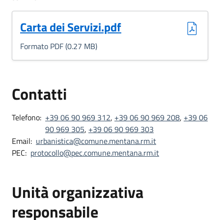
(Formato PDF, 0.27 MB)
Carta dei Servizi.pdf
Formato PDF (0.27 MB)
Contatti
Telefono:
+39 06 90 969 312
,
+39 06 90 969 208
,
+39 06
90 969 305
,
+39 06 90 969 303
Email:
urbanistica@comune.mentana.rm.it
PEC:
protocollo@pec.comune.mentana.rm.it
Unità organizzativa
responsabile