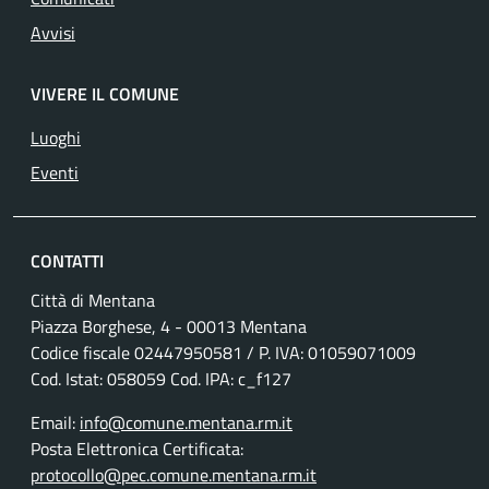
Avvisi
VIVERE IL COMUNE
Luoghi
Eventi
CONTATTI
Città di Mentana
Piazza Borghese, 4 - 00013 Mentana
Codice fiscale
02447950581
/ P. IVA:
01059071009
Cod. Istat: 058059 Cod. IPA: c_f127
Email:
info@comune.mentana.rm.it
Posta Elettronica Certificata:
protocollo@pec.comune.mentana.rm.it