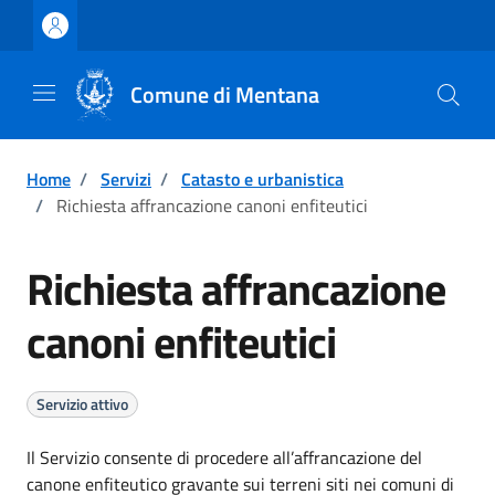
Vai ai contenuti
Vai al footer
Comune di Mentana
Home
/
Servizi
/
Catasto e urbanistica
/
Richiesta affrancazione canoni enfiteutici
Richiesta affrancazione
canoni enfiteutici
Servizio attivo
Il Servizio consente di procedere all’affrancazione del
canone enfiteutico gravante sui terreni siti nei comuni di